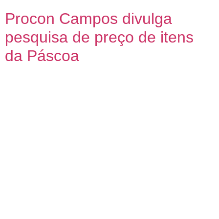
Procon Campos divulga
pesquisa de preço de itens
da Páscoa
A diferença pode atingir 137,62% no setor de pescado A
Secretaria de Proteção e Defesa do Consumidor (Procon)
divulgou nessa segunda-feira (31) a pesquisa de preços dos
produtos mais consumidos na Páscoa. Equipes de
fiscalização do órgão realizaram o levantamento em quatro
supermercados. Ao todo, 50 itens foram pesquisados, entre
eles, ovos de Páscoa, caixas […]
©
- Todos os direitos reservados.